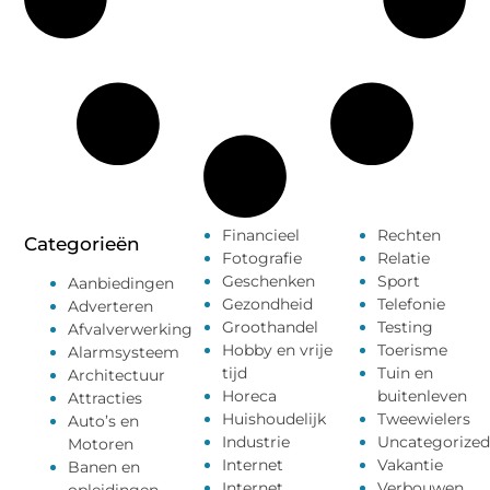
Financieel
Rechten
Categorieën
Fotografie
Relatie
Geschenken
Sport
Aanbiedingen
Gezondheid
Telefonie
Adverteren
Groothandel
Testing
Afvalverwerking
Hobby en vrije
Toerisme
Alarmsysteem
tijd
Tuin en
Architectuur
Horeca
buitenleven
Attracties
Huishoudelijk
Tweewielers
Auto’s en
Industrie
Uncategorized
Motoren
Internet
Vakantie
Banen en
Internet
Verbouwen