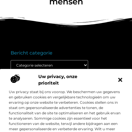
mensen
Bericht categorie
Uw privacy, onze
Onze informatie
prioriteit
Goedkope linkbuilding: wat je moet weten voordat je budget inzet
Extra geld verdienen: ontdek hoe jij vandaag nog kunt beginnen
Uw privacy staat bij ons voorop. We beschermen uw gegevens
Over
” Het platform voor slimme inzichten en
en gebruiken cookies en vergelijkbare technologieën om uw
Bedrijf
conversieboosts “
ervaring op onze website te verbeteren. Cookies stellen ons in
staat om gepersonaliseerde advertenties te tonen, de
Duik in waardevolle content, praktische strategieën en
functionaliteit van de site te optimaliseren en het gebruik ervan
inspirerende cases die jouw webshop naar een hoger
te analyseren. Sommige cookies zijn essentieel voor het
niveau tillen. Welkom bij Webshop-conversie.nl – jouw
functioneren van de website, terwijl andere bijdragen aan een
bron voor resultaatgerichte kennis en online groei.
meer gepersonaliseerde en verbeterde ervaring. Wilt u meer