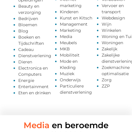
opleidingen
marketing
Vervoer en
Beauty en
Kinderen
transport
verzorging
Kunst en Kitsch
Webdesign
Bedrijven
Management
Wijn
Bloemen
Marketing
Winkelen
Blog
Media
Woning en Tui
Boeken en
Meubels
Woningen
Tijdschriften
MKB
Zakelijk
Cadeau
Mobiliteit
Zakelijke
Dienstverlening
Mode en
dienstverlenin
Dieren
Kleding
Zoekmachine
Electronica en
Muziek
optimalisatie
Computers
Onderwijs
Zorg
Energie
Particuliere
ZZP
Entertainment
dienstverlening
Eten en drinken
Media
en beroemde