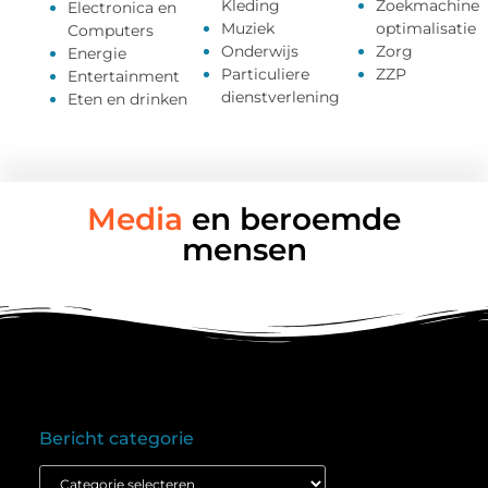
Kleding
Zoekmachine
Electronica en
Muziek
optimalisatie
Computers
Onderwijs
Zorg
Energie
Particuliere
ZZP
Entertainment
dienstverlening
Eten en drinken
Media
en beroemde
mensen
Bericht categorie