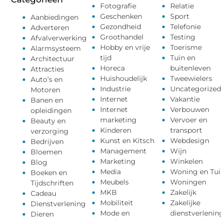
Fotografie
Relatie
Geschenken
Sport
Aanbiedingen
Gezondheid
Telefonie
Adverteren
Groothandel
Testing
Afvalverwerking
Hobby en vrije
Toerisme
Alarmsysteem
tijd
Tuin en
Architectuur
Horeca
buitenleven
Attracties
Huishoudelijk
Tweewielers
Auto’s en
Industrie
Uncategorized
Motoren
Internet
Vakantie
Banen en
Internet
Verbouwen
opleidingen
marketing
Vervoer en
Beauty en
Kinderen
transport
verzorging
Kunst en Kitsch
Webdesign
Bedrijven
Management
Wijn
Bloemen
Marketing
Winkelen
Blog
Media
Woning en Tui
Boeken en
Meubels
Woningen
Tijdschriften
MKB
Zakelijk
Cadeau
Mobiliteit
Zakelijke
Dienstverlening
Mode en
dienstverlenin
Dieren