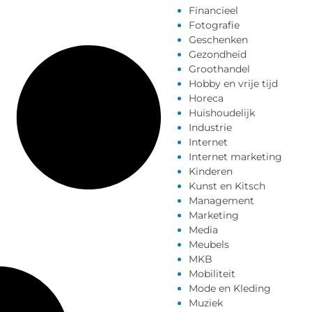
Financieel
Fotografie
Geschenken
Gezondheid
Groothandel
Hobby en vrije tijd
Horeca
Huishoudelijk
Industrie
Internet
Internet marketing
Kinderen
Kunst en Kitsch
Management
Marketing
Media
Meubels
MKB
Mobiliteit
Mode en Kleding
Muziek