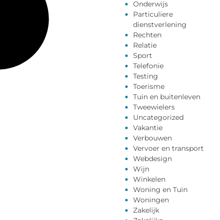
Onderwijs
Particuliere
dienstverlening
Rechten
Relatie
Sport
Telefonie
Testing
Toerisme
Tuin en buitenleven
Tweewielers
Uncategorized
Vakantie
Verbouwen
Vervoer en transport
Webdesign
Wijn
Winkelen
Woning en Tuin
Woningen
Zakelijk