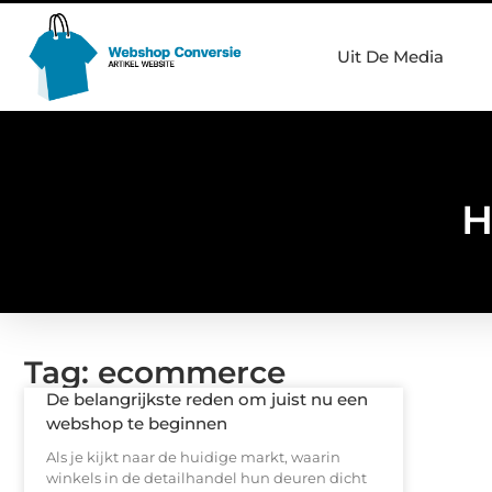
Uit De Media
H
Tag: ecommerce
De belangrijkste reden om juist nu een
webshop te beginnen
Als je kijkt naar de huidige markt, waarin
winkels in de detailhandel hun deuren dicht