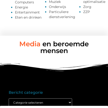
Muziek
optimalisatie
Computers
Onderwijs
Zorg
Energie
Particuliere
ZZP
Entertainment
dienstverlening
Eten en drinken
Media
en beroemde
mensen
Bericht categorie