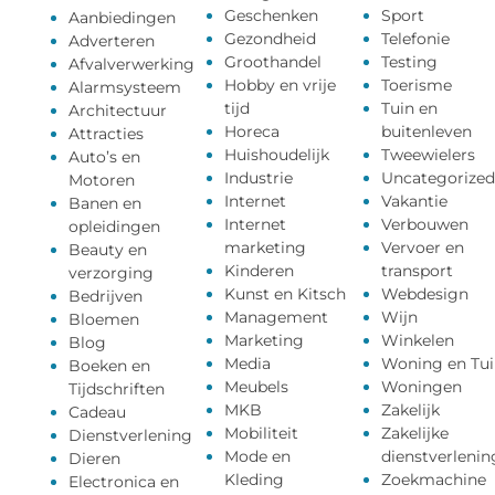
Geschenken
Sport
Aanbiedingen
Gezondheid
Telefonie
Adverteren
Groothandel
Testing
Afvalverwerking
Hobby en vrije
Toerisme
Alarmsysteem
tijd
Tuin en
Architectuur
Horeca
buitenleven
Attracties
Huishoudelijk
Tweewielers
Auto’s en
Industrie
Uncategorized
Motoren
Internet
Vakantie
Banen en
Internet
Verbouwen
opleidingen
marketing
Vervoer en
Beauty en
Kinderen
transport
verzorging
Kunst en Kitsch
Webdesign
Bedrijven
Management
Wijn
Bloemen
Marketing
Winkelen
Blog
Media
Woning en Tui
Boeken en
Meubels
Woningen
Tijdschriften
MKB
Zakelijk
Cadeau
Mobiliteit
Zakelijke
Dienstverlening
Mode en
dienstverlenin
Dieren
Kleding
Zoekmachine
Electronica en