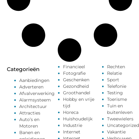
Financieel
Rechten
Categorieën
Fotografie
Relatie
Geschenken
Sport
Aanbiedingen
Gezondheid
Telefonie
Adverteren
Groothandel
Testing
Afvalverwerking
Hobby en vrije
Toerisme
Alarmsysteem
tijd
Tuin en
Architectuur
Horeca
buitenleven
Attracties
Huishoudelijk
Tweewielers
Auto’s en
Industrie
Uncategorized
Motoren
Internet
Vakantie
Banen en
Internet
Verbouwen