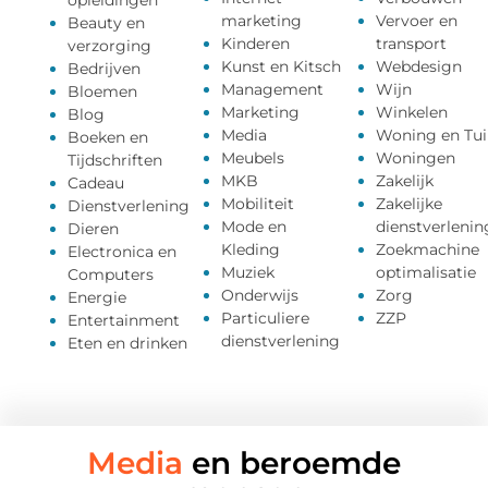
opleidingen
marketing
Vervoer en
Beauty en
Kinderen
transport
verzorging
Kunst en Kitsch
Webdesign
Bedrijven
Management
Wijn
Bloemen
Marketing
Winkelen
Blog
Media
Woning en Tui
Boeken en
Meubels
Woningen
Tijdschriften
MKB
Zakelijk
Cadeau
Mobiliteit
Zakelijke
Dienstverlening
Mode en
dienstverlenin
Dieren
Kleding
Zoekmachine
Electronica en
Muziek
optimalisatie
Computers
Onderwijs
Zorg
Energie
Particuliere
ZZP
Entertainment
dienstverlening
Eten en drinken
Media
en beroemde