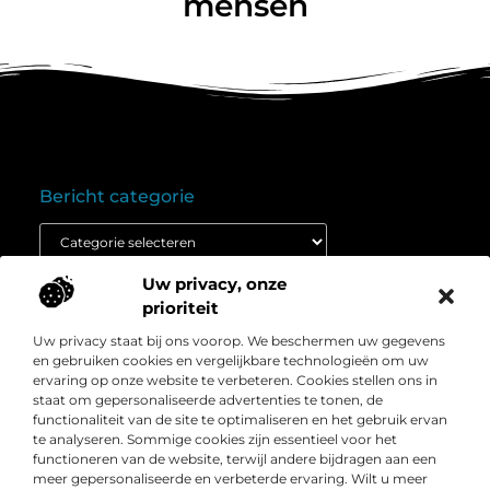
mensen
Bericht categorie
Uw privacy, onze
Onze informatie
prioriteit
Goedkope linkbuilding: wat je moet weten voordat je budget inzet
Extra geld verdienen: ontdek hoe jij vandaag nog kunt beginnen
Uw privacy staat bij ons voorop. We beschermen uw gegevens
Over
” Het platform voor slimme inzichten en
en gebruiken cookies en vergelijkbare technologieën om uw
Bedrijf
conversieboosts “
ervaring op onze website te verbeteren. Cookies stellen ons in
staat om gepersonaliseerde advertenties te tonen, de
Duik in waardevolle content, praktische strategieën en
functionaliteit van de site te optimaliseren en het gebruik ervan
inspirerende cases die jouw webshop naar een hoger
te analyseren. Sommige cookies zijn essentieel voor het
niveau tillen. Welkom bij Webshop-conversie.nl – jouw
functioneren van de website, terwijl andere bijdragen aan een
bron voor resultaatgerichte kennis en online groei.
meer gepersonaliseerde en verbeterde ervaring. Wilt u meer