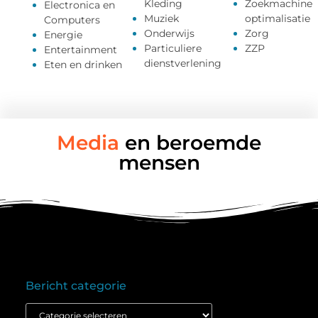
Kleding
Zoekmachine
Electronica en
Muziek
optimalisatie
Computers
Onderwijs
Zorg
Energie
Particuliere
ZZP
Entertainment
dienstverlening
Eten en drinken
Media
en beroemde
mensen
Bericht categorie