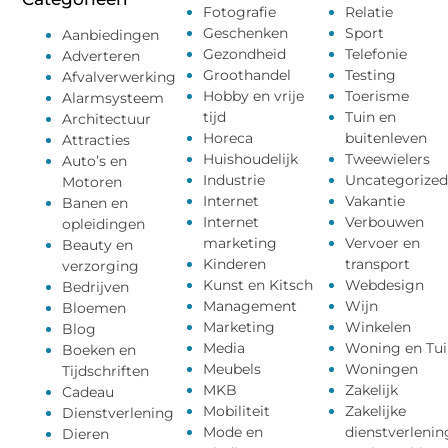
Fotografie
Relatie
Geschenken
Sport
Aanbiedingen
Gezondheid
Telefonie
Adverteren
Groothandel
Testing
Afvalverwerking
Hobby en vrije
Toerisme
Alarmsysteem
tijd
Tuin en
Architectuur
Horeca
buitenleven
Attracties
Huishoudelijk
Tweewielers
Auto’s en
Industrie
Uncategorized
Motoren
Internet
Vakantie
Banen en
Internet
Verbouwen
opleidingen
marketing
Vervoer en
Beauty en
Kinderen
transport
verzorging
Kunst en Kitsch
Webdesign
Bedrijven
Management
Wijn
Bloemen
Marketing
Winkelen
Blog
Media
Woning en Tui
Boeken en
Meubels
Woningen
Tijdschriften
MKB
Zakelijk
Cadeau
Mobiliteit
Zakelijke
Dienstverlening
Mode en
dienstverlenin
Dieren