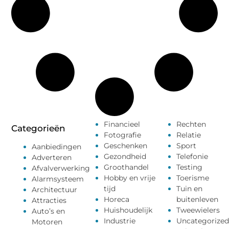
Financieel
Rechten
Categorieën
Fotografie
Relatie
Geschenken
Sport
Aanbiedingen
Gezondheid
Telefonie
Adverteren
Groothandel
Testing
Afvalverwerking
Hobby en vrije
Toerisme
Alarmsysteem
tijd
Tuin en
Architectuur
Horeca
buitenleven
Attracties
Huishoudelijk
Tweewielers
Auto’s en
Industrie
Uncategorized
Motoren