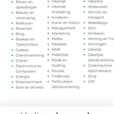
Internet
Vakantie
Banen en
Internet
Verbouwen
opleidingen
marketing
Vervoer en
Beauty en
Kinderen
transport
verzorging
Kunst en Kitsch
Webdesign
Bedrijven
Management
Wijn
Bloemen
Marketing
Winkelen
Blog
Media
Woning en Tui
Boeken en
Meubels
Woningen
Tijdschriften
MKB
Zakelijk
Cadeau
Mobiliteit
Zakelijke
Dienstverlening
Mode en
dienstverlenin
Dieren
Kleding
Zoekmachine
Electronica en
Muziek
optimalisatie
Computers
Onderwijs
Zorg
Energie
Particuliere
ZZP
Entertainment
dienstverlening
Eten en drinken