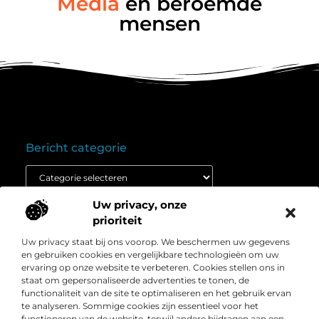
Media
en beroemde
mensen
Bericht categorie
Uw privacy, onze
Onze informatie
prioriteit
Goedkope linkbuilding: wat je moet weten voordat je budget inzet
Extra geld verdienen: ontdek hoe jij vandaag nog kunt beginnen
Uw privacy staat bij ons voorop. We beschermen uw gegevens
Over
” Het platform voor slimme inzichten en
en gebruiken cookies en vergelijkbare technologieën om uw
Bedrijf
conversieboosts “
ervaring op onze website te verbeteren. Cookies stellen ons in
staat om gepersonaliseerde advertenties te tonen, de
Duik in waardevolle content, praktische strategieën en
functionaliteit van de site te optimaliseren en het gebruik ervan
inspirerende cases die jouw webshop naar een hoger
te analyseren. Sommige cookies zijn essentieel voor het
niveau tillen. Welkom bij Webshop-conversie.nl – jouw
functioneren van de website, terwijl andere bijdragen aan een