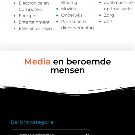
Kleding
Zoekmachine
Electronica en
Muziek
optimalisatie
Computers
Onderwijs
Zorg
Energie
Particuliere
ZZP
Entertainment
dienstverlening
Eten en drinken
Media
en beroemde
mensen
Bericht categorie