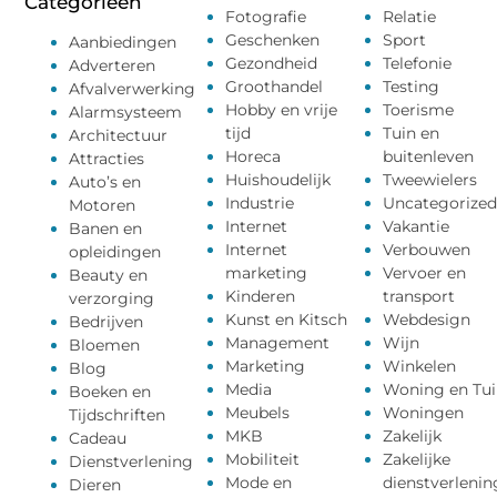
Categorieën
Fotografie
Relatie
Geschenken
Sport
Aanbiedingen
Gezondheid
Telefonie
Adverteren
Groothandel
Testing
Afvalverwerking
Hobby en vrije
Toerisme
Alarmsysteem
tijd
Tuin en
Architectuur
Horeca
buitenleven
Attracties
Huishoudelijk
Tweewielers
Auto’s en
Industrie
Uncategorized
Motoren
Internet
Vakantie
Banen en
Internet
Verbouwen
opleidingen
marketing
Vervoer en
Beauty en
Kinderen
transport
verzorging
Kunst en Kitsch
Webdesign
Bedrijven
Management
Wijn
Bloemen
Marketing
Winkelen
Blog
Media
Woning en Tui
Boeken en
Meubels
Woningen
Tijdschriften
MKB
Zakelijk
Cadeau
Mobiliteit
Zakelijke
Dienstverlening
Mode en
dienstverlenin
Dieren