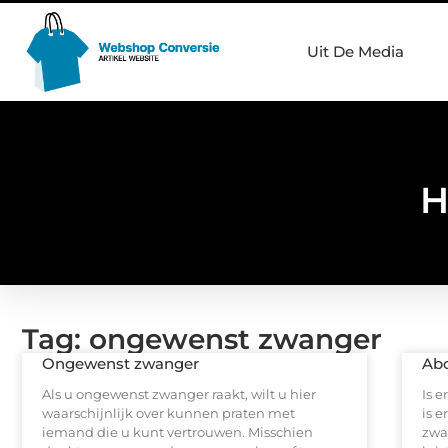
Uit De Media
H
Tag: ongewenst zwanger
Ongewenst zwanger
Abo
Als u ongewenst zwanger raakt, wilt u hier
Is 
waarschijnlijk over kunnen praten met
is 
iemand die u kunt vertrouwen. Misschien
zwa