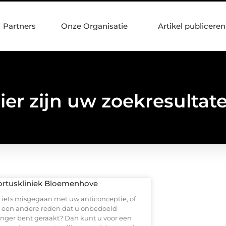
Partners
Onze Organisatie
Artikel publiceren
ier zijn uw zoekresultat
rtuskliniek Bloemenhove
er iets misgegaan met uw anticonceptie, of
er een andere reden dat u onbedoeld
nger bent geraakt? Dan kunt u voor een