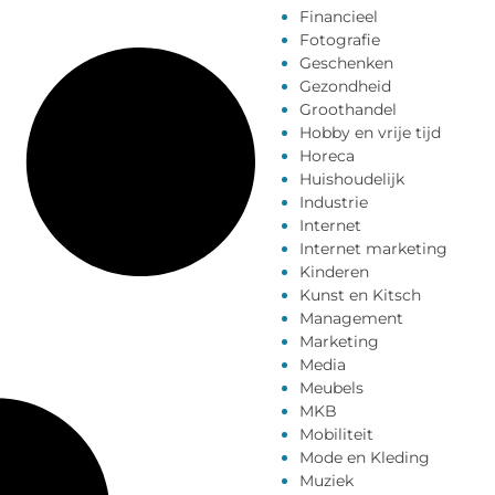
Financieel
Fotografie
Geschenken
Gezondheid
Groothandel
Hobby en vrije tijd
Horeca
Huishoudelijk
Industrie
Internet
Internet marketing
Kinderen
Kunst en Kitsch
Management
Marketing
Media
Meubels
MKB
Mobiliteit
Mode en Kleding
Muziek