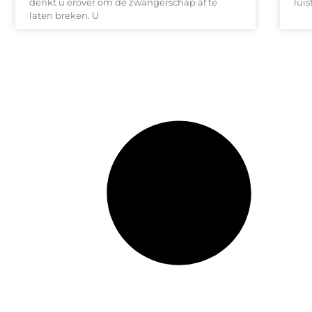
denkt u erover om de zwangerschap af te
luis
laten breken. U