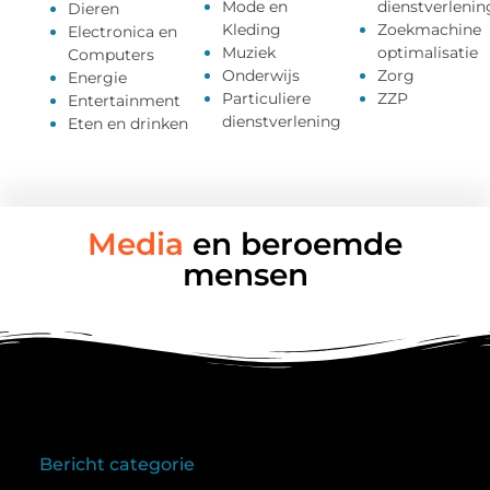
Mode en
dienstverlenin
Dieren
Kleding
Zoekmachine
Electronica en
Muziek
optimalisatie
Computers
Onderwijs
Zorg
Energie
Particuliere
ZZP
Entertainment
dienstverlening
Eten en drinken
Media
en beroemde
mensen
Bericht categorie