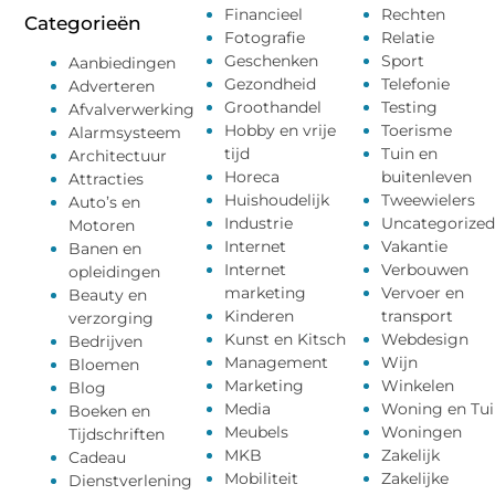
Financieel
Rechten
Categorieën
Fotografie
Relatie
Geschenken
Sport
Aanbiedingen
Gezondheid
Telefonie
Adverteren
Groothandel
Testing
Afvalverwerking
Hobby en vrije
Toerisme
Alarmsysteem
tijd
Tuin en
Architectuur
Horeca
buitenleven
Attracties
Huishoudelijk
Tweewielers
Auto’s en
Industrie
Uncategorized
Motoren
Internet
Vakantie
Banen en
Internet
Verbouwen
opleidingen
marketing
Vervoer en
Beauty en
Kinderen
transport
verzorging
Kunst en Kitsch
Webdesign
Bedrijven
Management
Wijn
Bloemen
Marketing
Winkelen
Blog
Media
Woning en Tui
Boeken en
Meubels
Woningen
Tijdschriften
MKB
Zakelijk
Cadeau
Mobiliteit
Zakelijke
Dienstverlening