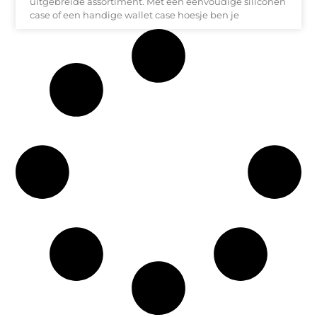
uitgebreide assortiment. Met een eenvoudige siliconen
case of een handige wallet case hoesje ben je