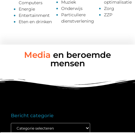
Muziek
optimalisatie
Computers
Onderwijs
Zorg
Energie
Particuliere
ZZP
Entertainment
dienstverlening
Eten en drinken
Media
en beroemde
mensen
Bericht categorie