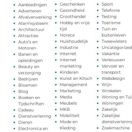
Geschenken
Sport
Aanbiedingen
Gezondheid
Telefonie
Adverteren
Groothandel
Testing
Afvalverwerking
Hobby en vrije
Toerisme
Alarmsysteem
tijd
Tuin en
Architectuur
Horeca
buitenleven
Attracties
Huishoudelijk
Tweewielers
Auto’s en
Industrie
Uncategorized
Motoren
Internet
Vakantie
Banen en
Internet
Verbouwen
opleidingen
marketing
Vervoer en
Beauty en
Kinderen
transport
verzorging
Kunst en Kitsch
Webdesign
Bedrijven
Management
Wijn
Bloemen
Marketing
Winkelen
Blog
Media
Woning en Tui
Boeken en
Meubels
Woningen
Tijdschriften
MKB
Zakelijk
Cadeau
Mobiliteit
Zakelijke
Dienstverlening
Mode en
dienstverlenin
Dieren
Kleding
Zoekmachine
Electronica en