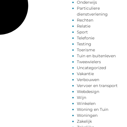
Onderwijs
Particuliere
dienstverlening
Rechten
Relatie
Sport
Telefonie
Testing
Toerisme
Tuin en buitenleven
Tweewielers
Uncategorized
Vakantie
Verbouwen
Vervoer en transport
Webdesign
Wijn
Winkelen
Woning en Tuin
Woningen
Zakelijk