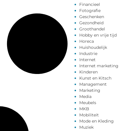
Financieel
Fotografie
Geschenken
Gezondheid
Groothandel
Hobby en vrije tijd
Horeca
Huishoudelijk
Industrie
Internet
Internet marketing
Kinderen
Kunst en Kitsch
Management
Marketing
Media
Meubels
MKB
Mobiliteit
Mode en Kleding
Muziek