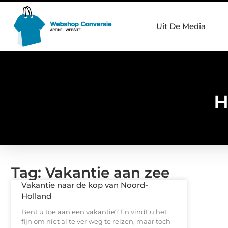
Uit De Media
H
Tag: Vakantie aan zee
Vakantie naar de kop van Noord-
Holland
Bent u toe aan een vakantie? En vindt u het
fijn om niet al te ver weg te reizen, maar toch