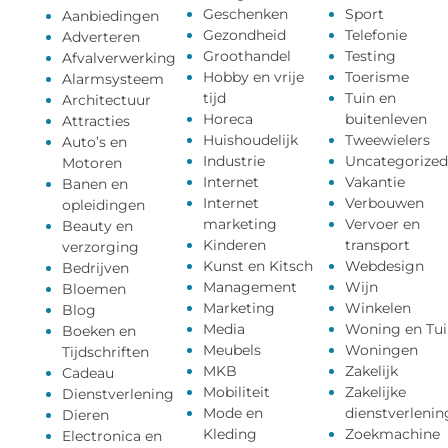
Geschenken
Sport
Aanbiedingen
Gezondheid
Telefonie
Adverteren
Groothandel
Testing
Afvalverwerking
Hobby en vrije
Toerisme
Alarmsysteem
tijd
Tuin en
Architectuur
Horeca
buitenleven
Attracties
Huishoudelijk
Tweewielers
Auto’s en
Industrie
Uncategorized
Motoren
Internet
Vakantie
Banen en
Internet
Verbouwen
opleidingen
marketing
Vervoer en
Beauty en
Kinderen
transport
verzorging
Kunst en Kitsch
Webdesign
Bedrijven
Management
Wijn
Bloemen
Marketing
Winkelen
Blog
Media
Woning en Tui
Boeken en
Meubels
Woningen
Tijdschriften
MKB
Zakelijk
Cadeau
Mobiliteit
Zakelijke
Dienstverlening
Mode en
dienstverlenin
Dieren
Kleding
Zoekmachine
Electronica en