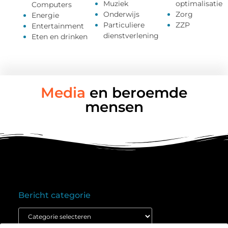
Muziek
optimalisatie
Computers
Onderwijs
Zorg
Energie
Particuliere
ZZP
Entertainment
dienstverlening
Eten en drinken
Media
en beroemde
mensen
Bericht categorie