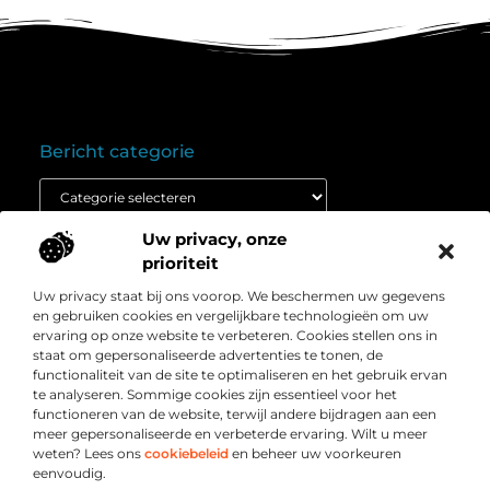
Bericht categorie
Uw privacy, onze
Onze informatie
prioriteit
Goedkope linkbuilding: wat je moet weten voordat je budget inzet
Extra geld verdienen: ontdek hoe jij vandaag nog kunt beginnen
Uw privacy staat bij ons voorop. We beschermen uw gegevens
Over
” Het platform voor slimme inzichten en
en gebruiken cookies en vergelijkbare technologieën om uw
Bedrijf
conversieboosts “
ervaring op onze website te verbeteren. Cookies stellen ons in
staat om gepersonaliseerde advertenties te tonen, de
Duik in waardevolle content, praktische strategieën en
functionaliteit van de site te optimaliseren en het gebruik ervan
inspirerende cases die jouw webshop naar een hoger
te analyseren. Sommige cookies zijn essentieel voor het
niveau tillen. Welkom bij Webshop-conversie.nl – jouw
functioneren van de website, terwijl andere bijdragen aan een
bron voor resultaatgerichte kennis en online groei.
meer gepersonaliseerde en verbeterde ervaring. Wilt u meer
weten? Lees ons
cookiebeleid
en beheer uw voorkeuren
eenvoudig.