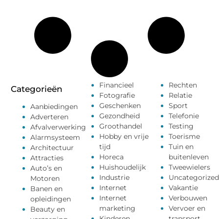
Financieel
Rechten
Categorieën
Fotografie
Relatie
Geschenken
Sport
Aanbiedingen
Gezondheid
Telefonie
Adverteren
Groothandel
Testing
Afvalverwerking
Hobby en vrije
Toerisme
Alarmsysteem
tijd
Tuin en
Architectuur
Horeca
buitenleven
Attracties
Huishoudelijk
Tweewielers
Auto’s en
Industrie
Uncategorized
Motoren
Internet
Vakantie
Banen en
Internet
Verbouwen
opleidingen
marketing
Vervoer en
Beauty en
Kinderen
transport