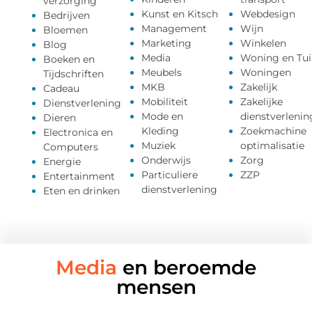
verzorging
Kunst en Kitsch
Webdesign
Bedrijven
Management
Wijn
Bloemen
Marketing
Winkelen
Blog
Media
Woning en Tui
Boeken en
Meubels
Woningen
Tijdschriften
MKB
Zakelijk
Cadeau
Mobiliteit
Zakelijke
Dienstverlening
Mode en
dienstverlenin
Dieren
Kleding
Zoekmachine
Electronica en
Muziek
optimalisatie
Computers
Onderwijs
Zorg
Energie
Particuliere
ZZP
Entertainment
dienstverlening
Eten en drinken
Media
en beroemde
mensen