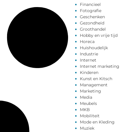
Financieel
Fotografie
Geschenken
Gezondheid
Groothandel
Hobby en vrije tijd
Horeca
Huishoudelijk
Industrie
Internet
Internet marketing
Kinderen
Kunst en Kitsch
Management
Marketing
Media
Meubels
MKB
Mobiliteit
Mode en Kleding
Muziek