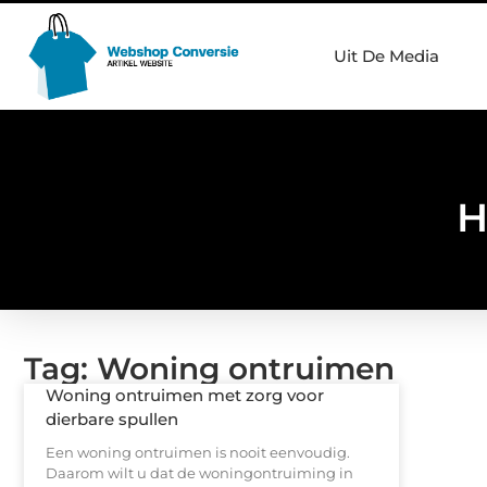
Uit De Media
H
Tag: Woning ontruimen
Woning ontruimen met zorg voor
dierbare spullen
Een woning ontruimen is nooit eenvoudig.
Daarom wilt u dat de woningontruiming in