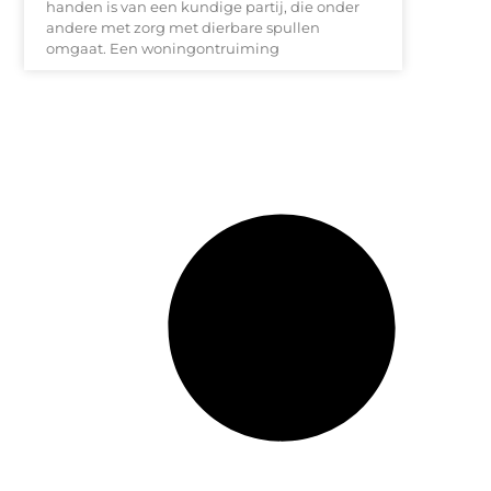
handen is van een kundige partij, die onder
andere met zorg met dierbare spullen
omgaat. Een woningontruiming