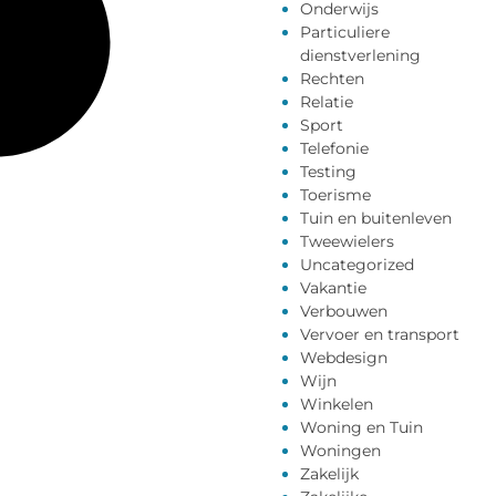
Onderwijs
Particuliere
dienstverlening
Rechten
Relatie
Sport
Telefonie
Testing
Toerisme
Tuin en buitenleven
Tweewielers
Uncategorized
Vakantie
Verbouwen
Vervoer en transport
Webdesign
Wijn
Winkelen
Woning en Tuin
Woningen
Zakelijk