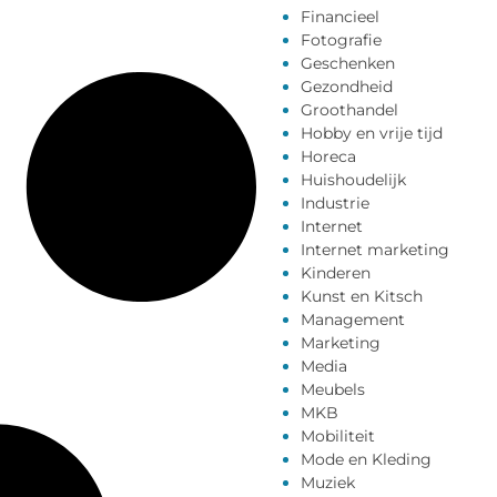
Financieel
Fotografie
Geschenken
Gezondheid
Groothandel
Hobby en vrije tijd
Horeca
Huishoudelijk
Industrie
Internet
Internet marketing
Kinderen
Kunst en Kitsch
Management
Marketing
Media
Meubels
MKB
Mobiliteit
Mode en Kleding
Muziek