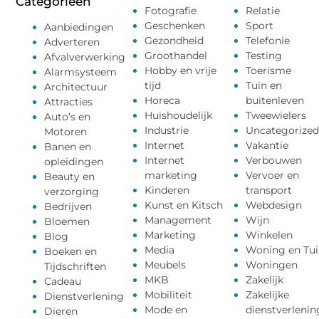
Categorieën
Fotografie
Relatie
Geschenken
Sport
Aanbiedingen
Gezondheid
Telefonie
Adverteren
Groothandel
Testing
Afvalverwerking
Hobby en vrije
Toerisme
Alarmsysteem
tijd
Tuin en
Architectuur
Horeca
buitenleven
Attracties
Huishoudelijk
Tweewielers
Auto’s en
Industrie
Uncategorized
Motoren
Internet
Vakantie
Banen en
Internet
Verbouwen
opleidingen
marketing
Vervoer en
Beauty en
Kinderen
transport
verzorging
Kunst en Kitsch
Webdesign
Bedrijven
Management
Wijn
Bloemen
Marketing
Winkelen
Blog
Media
Woning en Tui
Boeken en
Meubels
Woningen
Tijdschriften
MKB
Zakelijk
Cadeau
Mobiliteit
Zakelijke
Dienstverlening
Mode en
dienstverlenin
Dieren