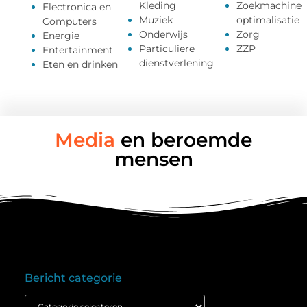
Kleding
Zoekmachine
Electronica en
Muziek
optimalisatie
Computers
Onderwijs
Zorg
Energie
Particuliere
ZZP
Entertainment
dienstverlening
Eten en drinken
Media
en beroemde
mensen
Bericht categorie