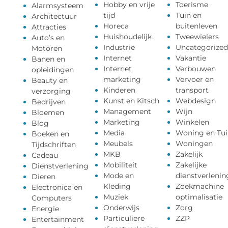
Hobby en vrije
Toerisme
Alarmsysteem
tijd
Tuin en
Architectuur
Horeca
buitenleven
Attracties
Huishoudelijk
Tweewielers
Auto’s en
Industrie
Uncategorized
Motoren
Internet
Vakantie
Banen en
Internet
Verbouwen
opleidingen
marketing
Vervoer en
Beauty en
Kinderen
transport
verzorging
Kunst en Kitsch
Webdesign
Bedrijven
Management
Wijn
Bloemen
Marketing
Winkelen
Blog
Media
Woning en Tui
Boeken en
Meubels
Woningen
Tijdschriften
MKB
Zakelijk
Cadeau
Mobiliteit
Zakelijke
Dienstverlening
Mode en
dienstverlenin
Dieren
Kleding
Zoekmachine
Electronica en
Muziek
optimalisatie
Computers
Onderwijs
Zorg
Energie
Particuliere
ZZP
Entertainment