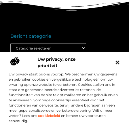
Bericht categorie
Uw privacy, onze
Onze informatie
prioriteit
Goedkope linkbuilding: wat je moet weten voordat je budget inzet
Extra geld verdienen: ontdek hoe jij vandaag nog kunt beginnen
Uw privacy staat bij ons voorop. We beschermen uw gegevens
Over
” Het platform voor slimme inzichten en
en gebruiken cookies en vergelijkbare technologieën om uw
Bedrijf
conversieboosts “
ervaring op onze website te verbeteren. Cookies stellen ons in
staat om gepersonaliseerde advertenties te tonen, de
Duik in waardevolle content, praktische strategieën en
functionaliteit van de site te optimaliseren en het gebruik ervan
inspirerende cases die jouw webshop naar een hoger
te analyseren. Sommige cookies zijn essentieel voor het
niveau tillen. Welkom bij Webshop-conversie.nl – jouw
functioneren van de website, terwijl andere bijdragen aan een
bron voor resultaatgerichte kennis en online groei.
meer gepersonaliseerde en verbeterde ervaring. Wilt u meer
weten? Lees ons
cookiebeleid
en beheer uw voorkeuren
eenvoudig.