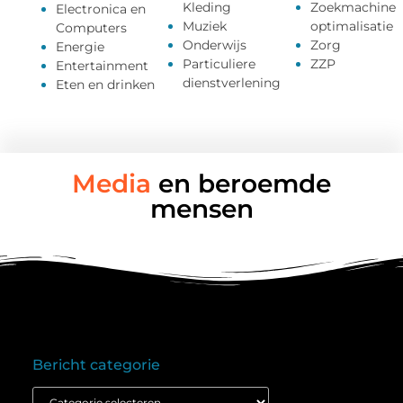
Kleding
Zoekmachine
Electronica en
Muziek
optimalisatie
Computers
Onderwijs
Zorg
Energie
Particuliere
ZZP
Entertainment
dienstverlening
Eten en drinken
Media
en beroemde
mensen
Bericht categorie