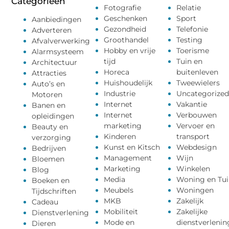
Categorieën
Fotografie
Relatie
Geschenken
Sport
Aanbiedingen
Gezondheid
Telefonie
Adverteren
Groothandel
Testing
Afvalverwerking
Hobby en vrije
Toerisme
Alarmsysteem
tijd
Tuin en
Architectuur
Horeca
buitenleven
Attracties
Huishoudelijk
Tweewielers
Auto’s en
Industrie
Uncategorized
Motoren
Internet
Vakantie
Banen en
Internet
Verbouwen
opleidingen
marketing
Vervoer en
Beauty en
Kinderen
transport
verzorging
Kunst en Kitsch
Webdesign
Bedrijven
Management
Wijn
Bloemen
Marketing
Winkelen
Blog
Media
Woning en Tui
Boeken en
Meubels
Woningen
Tijdschriften
MKB
Zakelijk
Cadeau
Mobiliteit
Zakelijke
Dienstverlening
Mode en
dienstverlenin
Dieren