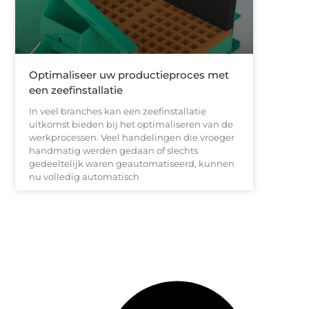
Optimaliseer uw productieproces met
een zeefinstallatie
In veel branches kan een zeefinstallatie
uitkomst bieden bij het optimaliseren van de
werkprocessen. Veel handelingen die vroeger
handmatig werden gedaan of slechts
gedeeltelijk waren geautomatiseerd, kunnen
nu volledig automatisch