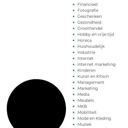
Financieel
Fotografie
Geschenken
Gezondheid
Groothandel
Hobby en vrije tijd
Horeca
Huishoudelijk
Industrie
Internet
Internet marketing
Kinderen
Kunst en Kitsch
Management
Marketing
Media
Meubels
MKB
Mobiliteit
Mode en Kleding
Muziek