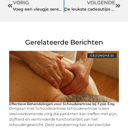
VORIG
VOLGENDE
Voeg een vleugje sereniteit en plezier toe aan uw buitenruimte met een vijver en een houten zwembad
De leukste cadeautips voor kinderen!
Gerelateerde Berichten
GEZONDHEID
Effectieve Behandelingen voor Schouderartrose bij Fysio Eray
Omgaan met Schouderartrose Schouderartrose is een
veelvoorkomende zorg die patiënten kan treffen met pijn,
stijfheid en verminderde functionaliteit van het
schoudergewricht. Deze aandoening kan aanzienlijke