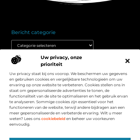
Bericht categorie
Uw privacy, onze
Onze informatie
prioriteit
Goedkope linkbuilding: wat je moet weten voordat je budget inzet
Extra geld verdienen: ontdek hoe jij vandaag nog kunt beginnen
Uw privacy staat bij ons voorop. We beschermen uw gegevens
Over
” Het platform voor slimme inzichten en
en gebruiken cookies en vergelijkbare technologieën om uw
Bedrijf
conversieboosts “
ervaring op onze website te verbeteren. Cookies stellen ons in
staat om gepersonaliseerde advertenties te tonen, de
Duik in waardevolle content, praktische strategieën en
functionaliteit van de site te optimaliseren en het gebruik ervan
inspirerende cases die jouw webshop naar een hoger
te analyseren. Sommige cookies zijn essentieel voor het
niveau tillen. Welkom bij Webshop-conversie.nl – jouw
functioneren van de website, terwijl andere bijdragen aan een
bron voor resultaatgerichte kennis en online groei.
meer gepersonaliseerde en verbeterde ervaring. Wilt u meer
weten? Lees ons
cookiebeleid
en beheer uw voorkeuren
eenvoudig.